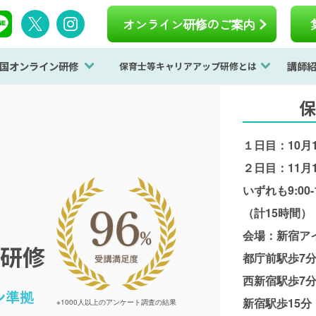
オンライン研修のご案内
国オンライン研修
講師
保育士等キャリアアップ研修とは
保
１日目：10月
２日目：11月
いずれも9:00-1
（計15時間）
会場：新宿ア
研修
都庁前駅歩7
西新宿駅歩7
ン準拠
新宿駅歩15分
※1000人以上のアンケート調査の結果