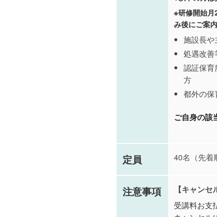
※研修開始月
み後にご案
施設長や
処遇改善
認証保育
方
都外の保
ご自身の該
40名（先着
定員
【キャンセ
注意事項
受講料お支