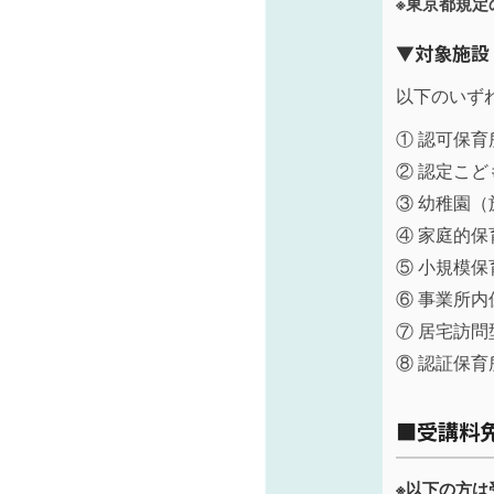
※東京都規定
▼対象施設
以下のいず
① 認可保
② 認定こ
③ 幼稚園
④ 家庭的保
⑤ 小規模保
⑥ 事業所内
⑦ 居宅訪
⑧ 認証保
■受講料
※以下の方は