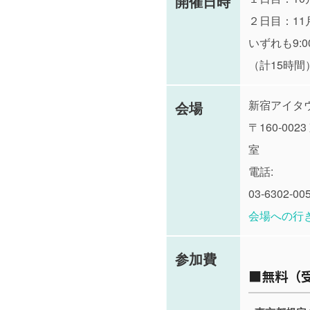
開催日時
２日目：11
いずれも9:00
（計15時間
新宿アイタ
会場
〒160-0023
室 都
電話:
03-6302-00
会場への行
参加費
■無料（