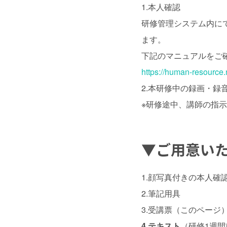
1.本人確認
研修管理システム内に
ます。
下記のマニュアルをご
https://human-resource
2.本研修中の録画・
※研修途中、講師の指
▼ご用意い
1.顔写真付きの本人
2.筆記用具
3.受講票（このページ
4.テキスト
（研修1週