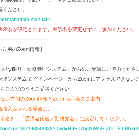
認ください。
.net/manaable-manual4/
で表示名が設定されます。表示名を変更せずにご参加ください。
━━━━━━━━━━
方用のZoom情報】
━━━━━━━━━━
可能な限り「研修管理システム」からのご受講にご協力くださ
理システム ログインページ」からZoomにアクセスできない
からご入室のうえご受講ください。
ない方用のZoom情報とZoom表示名のご案内
ら直接入室される場合は、
m表示名を、「受講者氏名／勤務先名」に設定してください。
eb.zoom.us/j/87396346833?pwd=H9Pb7nqtzWmBlZbeTFrnBhX