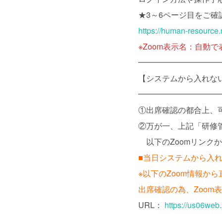
★3～6ページ目をご確
https://human-resource
※Zoom表示名：自動
━━━━━━━━━━
【システムから入れない
━━━━━━━━━━
①出席確認の都合上、
②万が一、上記「研修管
以下のZoomリンク
■当日システムから入れ
※以下のZoom情報か
出席確認の為、Zoo
URL：
https://us06w