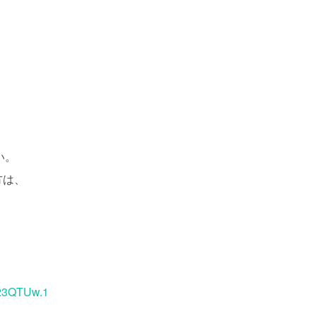
い。
方は、
o23QTUw.1