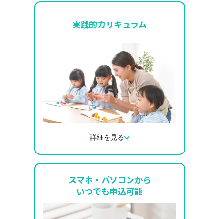
理論だけでなく現場ですぐに活かせる実践
的な内容をお届けします。
実践的カリキュラム
実際の保育現場での事例やエピソードを交
えながら進めるため、明日からの保育に直
結する学びが得られます。
詳細を見る
他園の受講生とグループワークを行い、意
見交換をすることで、自園だけでは得られ
スマホ・パソコンから
ない視点や気づきを得ることができます。
いつでも申込可能
また講義中も講師へ質問や相談ができるた
め、疑問をその場で解消しながら学びを深
められます。