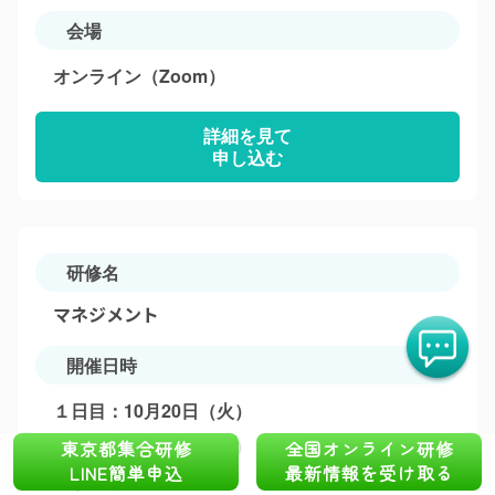
会場
オンライン（Zoom）
詳細を見て
申し込む
研修名
マネジメント
開催日時
１日目：10月20日（火）
２日目：11月17日（火）
東京都集合研修
全国オンライン研修
LINE簡単申込
最新情報を受け取る
いずれも9:00-18:00