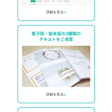
詳細を見る
申込、本人確認、受講、課題提出、修了証
発行まで、自分のアカウント内で完結しま
電子版・製本版の2種類の
す。メールアドレスを登録すればいつでも
テキストをご用意
ログイン可能で、本人確認のためだけに別
日で時間を確保する必要がありません。発
行された修了証は、その後いつでもご自身
でダウンロードいただけます。
詳細を見る
場所を問わずスマホやタブレットで手軽に
読める電子版テキストと、自由に書き込み