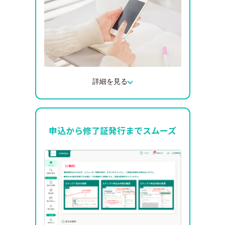
詳細を見る
申込はスマートフォンやパソコンから24時
間いつでも行えます。
ご自身の都合の良いタイミングで申込がで
申込から修了証発行までスムーズ
きるため、忙しい業務の合間にも手続きを
進めることができます。