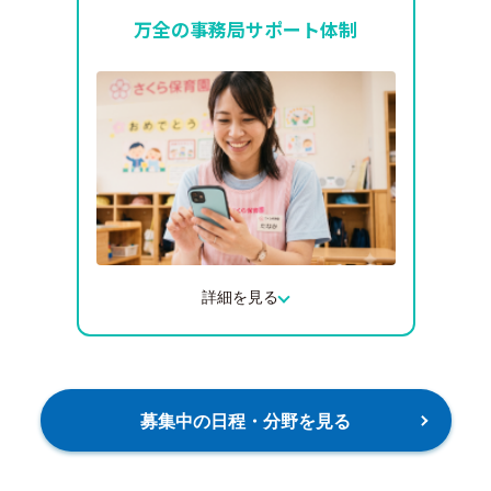
ができる製本テキストの2種類からお選び
万全の事務局サポート体制
いただけます。
電子版テキストは無料でご利用いただけ、
製本テキストをご希望の場合は発行手数料
にて対応いたします。ご自身の学び方に合
わせて、使いやすい方法を選択できます。
詳細を見る
ご不明点があれば、メールまたはLINEで事
務局へお気軽にご連絡いただけます。
運営事務局より2営業日以内にご回答いた
募集中の日程・分野を見る
しますので、お困りの際も安心してご利用
いただけます。