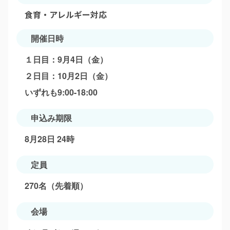
メールが届きますので、登録用URLをクリックして
食育・アレルギー対応
お支払い方法は銀行振込・クレジットカード、コン
お客様情報をご入力ください。
ビニ支払よりお選びいただけます。
開催日時
園でまとめてお支払いについては
こちら
研修申し込み・お支払い
１日目：9月4日（金）
お支払い方法は、銀行振込・クレジットカード、コ
２日目：10月2日（金）
ンビニ支払よりお選びいただけます。
いずれも9:00-18:00
園でまとめてお支払いについては
こちら
申込み期限
8月28日 24時
定員
270名（先着順）
会場