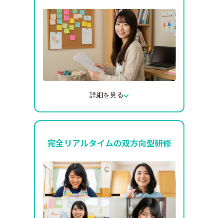
ん。忙しい保育士の方でも、通いやすい環
境で学ぶことができます。
詳細を見る
2日間の研修受講後、最短で修了証を取得
できます。資格取得までの期間が短いた
め、園でのシフト調整もしやすく、スピー
完全リアルタイムの双方向型研修
ディーにキャリアアップにつなげられま
す。