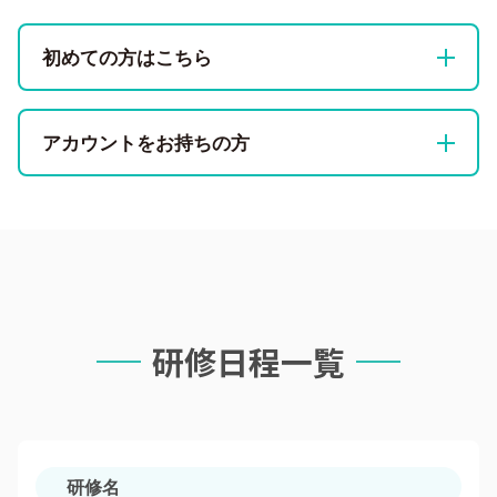
初めての方はこちら
アカウントをお持ちの方
研修を選択
以下の項目の受講する研修「詳細を見て申し込む」
を選択
研修を選択
以下の項目の受講する研修「詳細を見て申し込む」
新規登録
を選択
研修詳細をご確認のうえ「新規登録」を選択
研修日程一覧
ログイン
メール登録
研修詳細をご確認のうえ「ログイン」を選択。ご登
受講する方のメールアドレスを入力
録済みの情報を入力してください。
研修名
アカウント登録
研修申し込み・お支払い