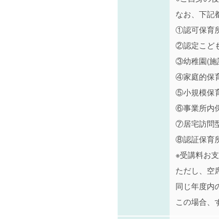
なお、下記
①認可保育所
②認定こども
③幼稚園(
④家庭的保
⑤小規模保
⑥事業所内
⑦居宅訪問
⑧認証保育所
※受講料お
ただし、空
同じ年度内
この場合、