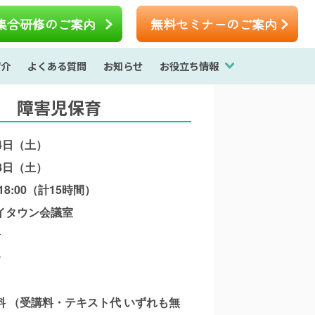
集合研修のご案内
無料セミナーのご案内
紹介
よくある質問
お知らせ
お役立ち情報
障害児保育
4日（土）
8日（土）
18:00（計15時間）
イタウン会議室
分
分
料 （受講料・テキスト代 いずれも無