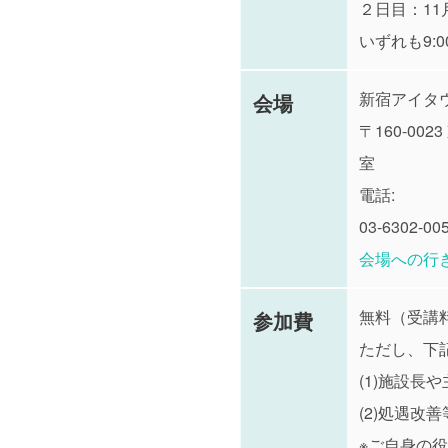
２日目：11
いずれも9:0
新宿アイタ
会場
〒160-0023
室 都
電話:
03-6302-00
会場への行
無料（受講
参加費
ただし、下記
(1)施設
(2)処遇
※ご自身の