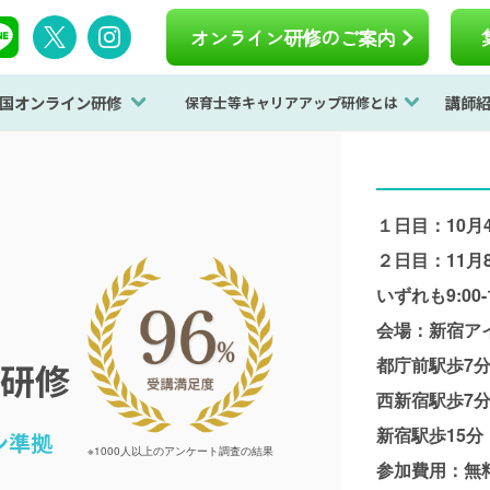
オンライン研修のご案内
国オンライン研修
講師
保育士等キャリアアップ研修とは
１日目：10月
２日目：11月
いずれも9:00-
会場：新宿ア
都庁前駅歩7
研修
西新宿駅歩7
新宿駅歩15分
ン準拠
※1000人以上のアンケート調査の結果
参加費用：無