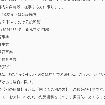
都内対象施設に従事する方に限ります。
(私立または公設民営)
園(私立または公設民営)
施設給付型を受ける私立幼稚園)
育事業
育事業
保育事業
型保育事業
(私立)
支払い後のキャンセル・返金は原則できません。ご了承くださ
席がある場合に限り、
の【別の研修】または【同じ園の別の方】への振替が可能です
すでにお支払いいただいた受講料をそのまま振替先に充てるこ