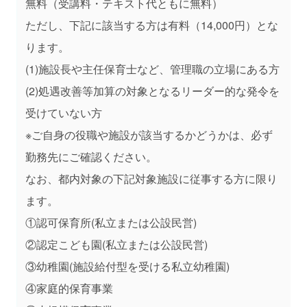
無料（受講料・テキスト代ともに無料）
ただし、下記に該当する方は有料（14,000円）とな
ります。
(1)施設長や主任保育士など、管理職の立場にある方
(2)処遇改善等加算の対象となるリーダー的な発令を
受けていない方
※ご自身の役職や施設が該当するかどうかは、必ず
勤務先にご確認ください。
なお、都内対象の下記対象施設に従事する方に限り
ます。
①認可保育所(私立または公設民営)
②認定こども園(私立または公設民営)
③幼稚園(施設給付型を受ける私立幼稚園)
④家庭的保育事業