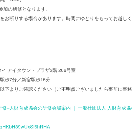
間参加の研修となります。
講をお断りする場合があります。時間にゆとりをもってお越し
-1 アイタウン・プラザ2階 206号室
駅歩7分／新宿駅歩15分
は以下よりご確認ください（ご不明点ございましたら事前に事
修–人財育成協会の研修会場案内 ｜ 一般社団法人 人財育成協
.gl/gHKbH89wUxSf6hRHA