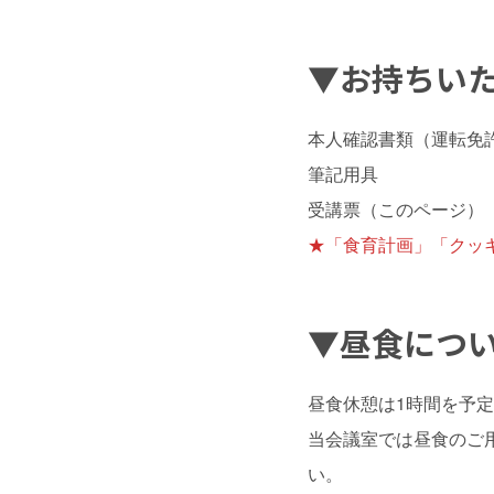
▼お持ちい
本人確認書類（運転免
筆記用具
受講票（このページ）
★「食育計画」「クッ
▼昼食につ
昼食休憩は1時間を予
当会議室では昼食のご
い。