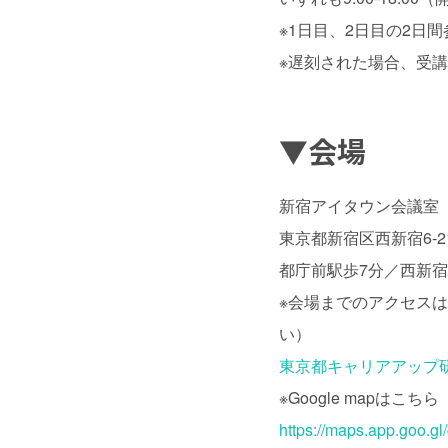
※1日目、2日目の2日
※遅刻された場合、受
▼会場
新宿アイタウン会議室
東京都新宿区西新宿6-21
都庁前駅歩7分／西新宿
※会場までのアクセス
い）
東京都キャリアアップ研
※Google mapはこちら
https://maps.app.goo