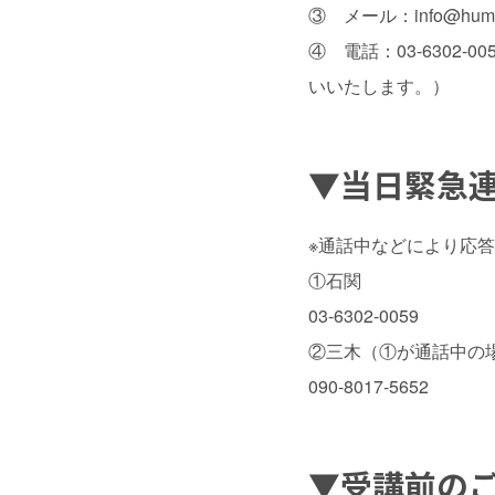
③ メール：info@human-
④ 電話：03-630
いいたします。）
▼当日緊急
※通話中などにより応
①石関
03-6302-0059
②三木（①が通話中の
090-8017-5652
▼
受講前の