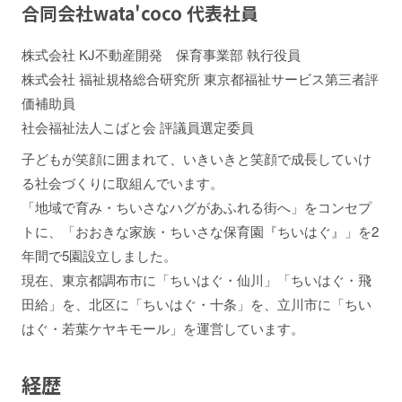
合同会社wata'coco 代表社員
株式会社 KJ不動産開発 保育事業部 執行役員
株式会社 福祉規格総合研究所 東京都福祉サービス第三者評
価補助員
社会福祉法人こばと会 評議員選定委員
子どもが笑顔に囲まれて、いきいきと笑顔で成長していけ
る社会づくりに取組んでいます。
「地域で育み・ちいさなハグがあふれる街へ」をコンセプ
トに、「おおきな家族・ちいさな保育園『ちいはぐ』」を2
年間で5園設立しました。
現在、東京都調布市に「ちいはぐ・仙川」「ちいはぐ・飛
田給」を、北区に「ちいはぐ・十条」を、立川市に「ちい
はぐ・若葉ケヤキモール」を運営しています。
経歴